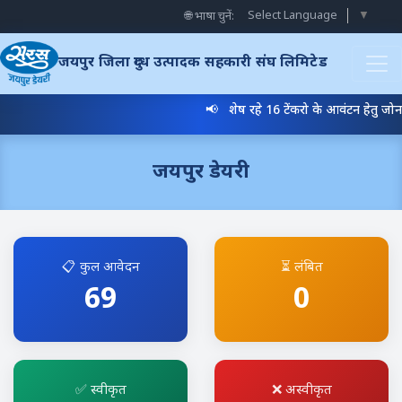
Select Language
▼
🌐 भाषा चुनें:
जयपुर जिला दुग्ध उत्पादक सहकारी संघ लिमिटेड
📢 शेष रहे 16 टेंकरो के आवंटन हेतु ज
जयपुर डेयरी
📋 कुल आवेदन
⏳ लंबित
69
0
✅ स्वीकृत
❌ अस्वीकृत